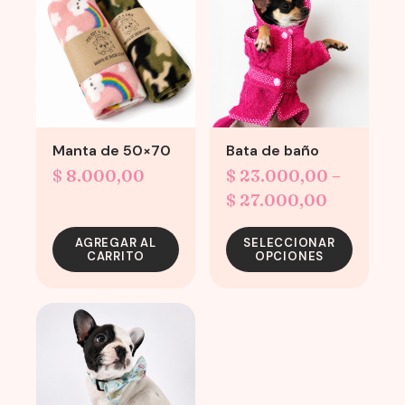
has
multiple
variants.
The
options
may
Manta de 50×70
Bata de baño
be
chosen
$
8.000,00
$
23.000,00
–
on
Price
$
27.000,00
the
range:
product
AGREGAR AL
SELECCIONAR
$ 23.000
CARRITO
OPCIONES
page
through
$ 27.000
This
product
has
multiple
variants.