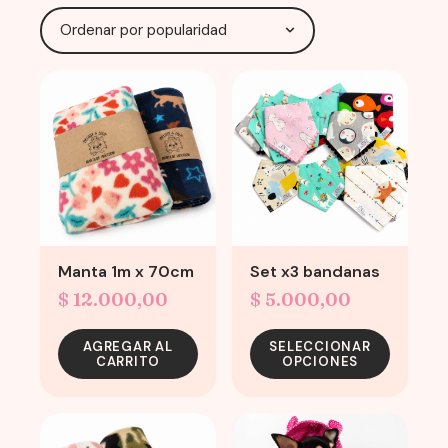
popularity
This
product
has
multiple
variants.
The
options
may
Manta 1m x 70cm
Set x3 bandanas
be
chosen
$
12.000,00
$
5.000,00
on
the
AGREGAR AL
SELECCIONAR
CARRITO
OPCIONES
product
page
This
product