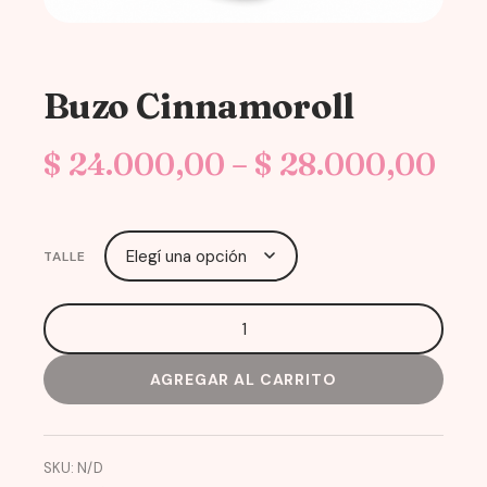
Buzo Cinnamoroll
Pri
$
24.000,00
–
$
28.000,00
ran
$ 2
TALLE
th
$ 2
Buzo
Cinnamoroll
AGREGAR AL CARRITO
cantidad
SKU:
N/D