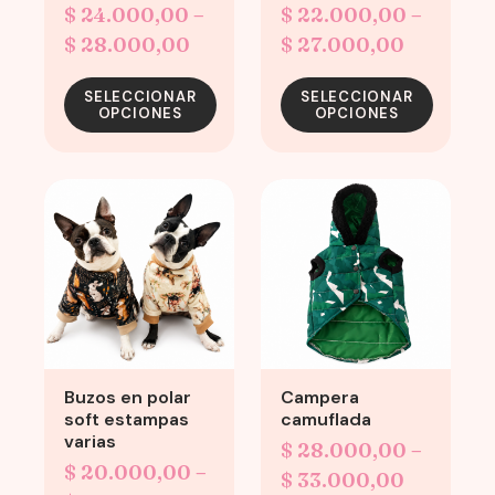
$
24.000,00
–
$
22.000,00
–
chosen
chosen
on
Price
on
Price
$
28.000,00
$
27.000,00
the
the
range:
range:
product
product
SELECCIONAR
SELECCIONAR
$ 24.000,00
$ 22.000
OPCIONES
OPCIONES
page
page
through
through
$ 28.000,00
$ 27.000
This
This
product
product
has
has
multiple
multiple
variants.
variants.
The
The
options
options
may
may
Buzos en polar
Campera
be
be
soft estampas
camuflada
chosen
chosen
varias
$
28.000,00
–
on
on
$
20.000,00
–
Price
$
33.000,00
the
the