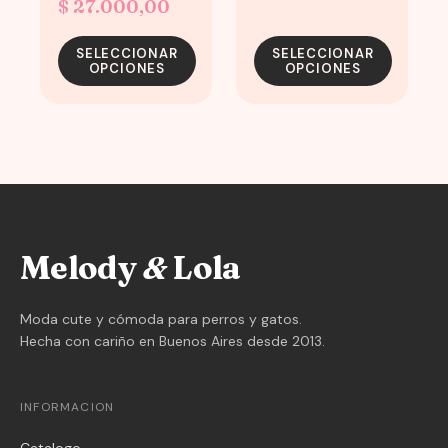
Price
$
27.000,00
range:
product
product
range:
page
page
$ 28.000
SELECCIONAR
SELECCIONAR
$ 20.000,00
through
OPCIONES
OPCIONES
through
$ 33.000
$ 27.000,00
Melody
&
Lola
Moda cute y cómoda para perros y gatos.
Hecha con cariño en Buenos Aires desde 2013.
INFORMACION