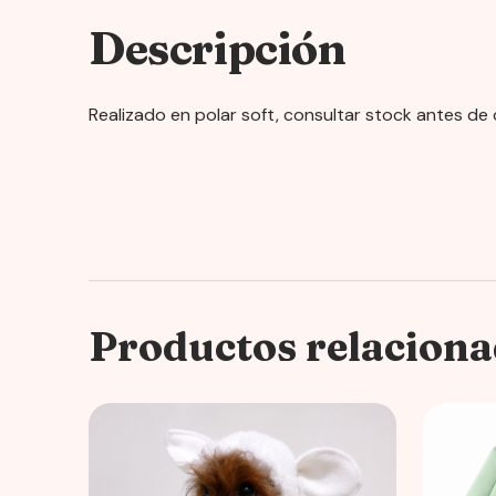
Descripción
Realizado en polar soft, consultar stock antes d
Productos relacion
This
This
product
product
has
has
multiple
multiple