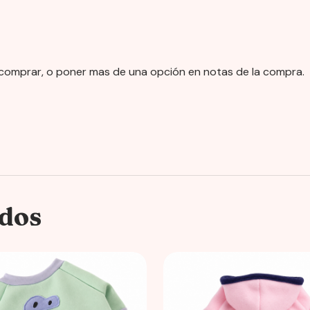
e comprar, o poner mas de una opción en notas de la compra.
ados
This
product
has
multiple