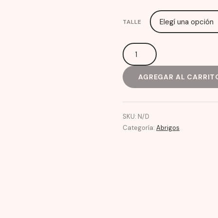
ra
$ 
TALLE
t
$ 
Buzos
en
AGREGAR AL CARRIT
polar
soft
estampas
varias
SKU:
N/D
Categoría:
Abrigos
cantidad