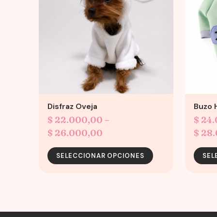
variants.
variants.
The
The
options
options
may
may
be
be
chosen
chosen
on
on
the
the
product
product
Disfraz Oveja
Buzo 
page
page
$
22.000,00
–
$
24.
Price
$
26.000,00
$
28.
range:
SELECCIONAR OPCIONES
SEL
$ 22.000,00
through
$ 26.000,00