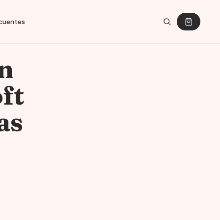
cuentes
n
ft
as
ice